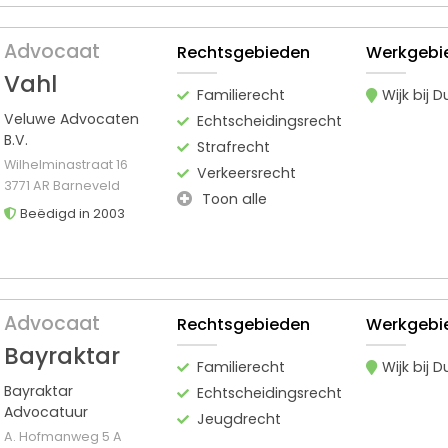
Advocaat
Rechtsgebieden
Werkgebi
Vahl
Familierecht
Wijk bij 
Veluwe Advocaten
Echtscheidingsrecht
B.V.
Strafrecht
Wilhelminastraat 16
Verkeersrecht
3771 AR Barneveld
Toon alle
Beëdigd in 2003
Advocaat
Rechtsgebieden
Werkgebi
Bayraktar
Familierecht
Wijk bij 
Bayraktar
Echtscheidingsrecht
Advocatuur
Jeugdrecht
A. Hofmanweg 5 A