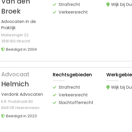
Van den
Strafrecht
Wijk bij D
Broek
Verkeersrecht
Advocaten in de
Praktijk
Maliesingel 22
3581 BG Utrecht
Beëdigd in 2004
Advocaat
Rechtsgebieden
Werkgebi
Helmich
Strafrecht
Wijk bij D
Verdonk Advocaten
Verkeersrecht
K.R. Poststraat 80
Slachtofferrecht
8441 ER Heerenveen
Beëdigd in 2023