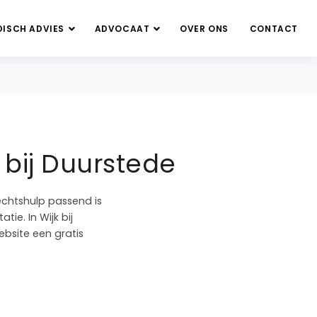
DISCH ADVIES
ADVOCAAT
OVER ONS
CONTACT
 bij Duurstede
echtshulp passend is
ie. In Wijk bij
ebsite een gratis