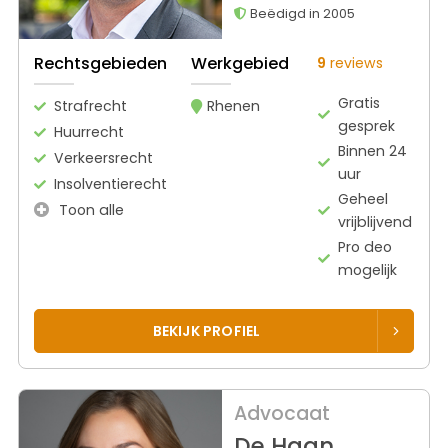
Beëdigd in 2005
Rechtsgebieden
Werkgebied
9
reviews
Gratis
Strafrecht
Rhenen
gesprek
Huurrecht
Binnen 24
Verkeersrecht
uur
Insolventierecht
Geheel
Toon alle
vrijblijvend
Pro deo
mogelijk
BEKIJK PROFIEL
Advocaat
De Haan