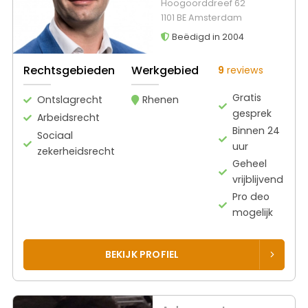
Hoogoorddreef 62
1101 BE Amsterdam
Beëdigd in 2004
Rechtsgebieden
Werkgebied
9
reviews
Gratis
Ontslagrecht
Rhenen
gesprek
Arbeidsrecht
Binnen 24
Sociaal
uur
zekerheidsrecht
Geheel
vrijblijvend
Pro deo
mogelijk
BEKIJK PROFIEL