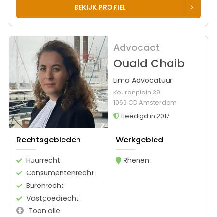
BEKIJK PROFIEL
Advocaat
Ouald Chaib
Lima Advocatuur
Keurenplein 39
1069 CD Amsterdam
Beëdigd in 2017
Rechtsgebieden
Werkgebied
Huurrecht
Rhenen
Consumentenrecht
Burenrecht
Vastgoedrecht
Toon alle