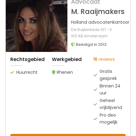
Advocaat
M. Raaijmakers
Holland advocatenkantoor
De Ruijterkade 107 -3
1011 AB Amsterdam
Beëdigd in 2013
Rechtsgebied
Werkgebied
16
reviews
Gratis
Huurrecht
Rhenen
gesprek
Binnen 24
uur
Geheel
vrijblijvend
Pro deo
mogelijk