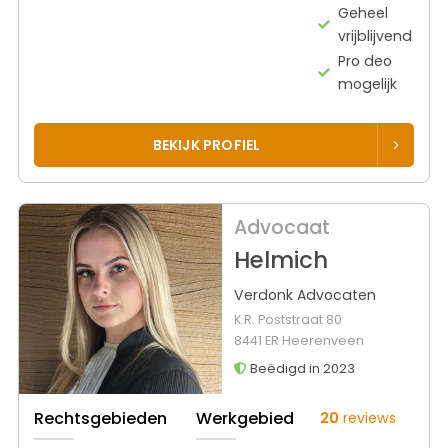
Geheel
vrijblijvend
Pro deo
mogelijk
BEKIJK PROFIEL
Advocaat
Helmich
Verdonk Advocaten
K.R. Poststraat 80
8441 ER Heerenveen
Beëdigd in 2023
Rechtsgebieden
Werkgebied
20
reviews