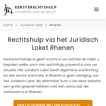
EERSTERECHTSHULP
UW EERSTE HULP BIJ RECHT
ONDERWERPEN
Home
Juridisch Loket
Rhenen
JURIDISCH ADVIES
Rechtshulp via het Juridisch
ADVOCAAT
Loket Rhenen
OVER ONS
Eersterechtshulp.nl geeft inzicht in uw rechten en helpt u
bepalen welke vorm van rechtshulp passend is voor uw
CONTACT
situatie. Het Juridisch Loket biedt algemene voorlichting
en een eerste oriëntatie. In Rhenen is geen vestiging van
het Juridisch Loket. Als alternatief kunt u via deze website
een gratis gesprek hebben met een advocaat die
werkzaam is in Rhenen.
GRATIS GESPREK MET EEN ADVOCAAT