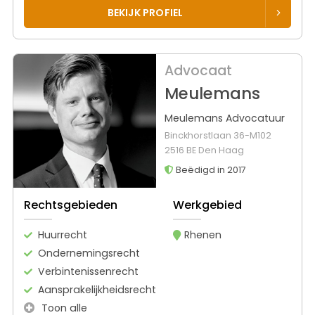
BEKIJK PROFIEL
Advocaat
Meulemans
Meulemans Advocatuur
Binckhorstlaan 36-M102
2516 BE Den Haag
Beëdigd in 2017
Rechtsgebieden
Werkgebied
Huurrecht
Rhenen
Ondernemingsrecht
Verbintenissenrecht
Aansprakelijkheidsrecht
Toon alle