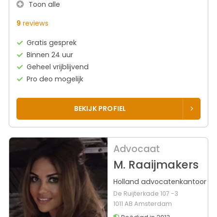
Toon alle
9
reviews
Gratis gesprek
Binnen 24 uur
Geheel vrijblijvend
Pro deo mogelijk
BEKIJK PROFIEL
Advocaat
M. Raaijmakers
Holland advocatenkantoor
De Ruijterkade 107 -3
1011 AB Amsterdam