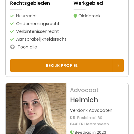
Rechtsgebieden
Werkgebied
Huurrecht
Oldebroek
Ondernemingsrecht
Verbintenissenrecht
Aansprakelijkheidsrecht
Toon alle
BEKIJK PROFIEL
Advocaat
Helmich
Verdonk Advocaten
K.R. Poststraat 80
8441 ER Heerenveen
Beëdigd in 2023