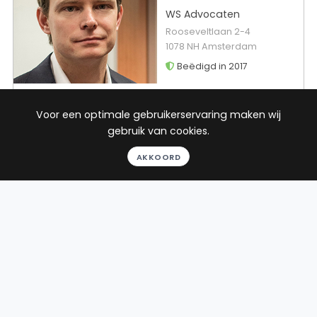
WS Advocaten
Rooseveltlaan 2-4
1078 NH Amsterdam
Beëdigd in 2017
Rechtsgebieden
Werkgebied
Voor een optimale gebruikerservaring maken wij
gebruik van cookies.
Ontslagrecht
Oldebroek
Arbeidsrecht
AKKOORD
Sociaal
zekerheidsrecht
Gezondheidsrecht
22
reviews
Gratis gesprek
Binnen 24 uur
Geheel vrijblijvend
Pro deo mogelijk