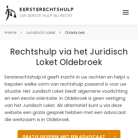
EERSTERECHTSHULP
UW EERSTE HULP BIJ RECHT
ONDERWERPEN
Home
Juridisch Loket
Oldebroek
JURIDISCH ADVIES
Rechtshulp via het Juridisch
ADVOCAAT
Loket Oldebroek
OVER ONS
Eersterechtshulp.nl geeft inzicht in uw rechten en helpt u
bepalen welke vorm van rechtshulp passend is voor uw
CONTACT
situatie. Het Juridisch Loket biedt algemene voorlichting
en een eerste oriëntatie. In Oldebroek is geen vestiging
van het Juridisch Loket. Als alternatief kunt u via deze
website een gratis gesprek hebben met een advocaat
die werkzaam is in Oldebroek.
GRATIS GESPREK MET EEN ADVOCAAT