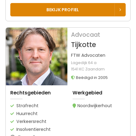
BEKIJK PROFIEL
Advocaat
Tijkotte
FTW Advocaten
Lagedijk 64 a
1541 KC Zaandam
Beëdigd in 2005
Rechtsgebieden
Werkgebied
Strafrecht
Noordwijkerhout
Huurrecht
Verkeersrecht
Insolventierecht