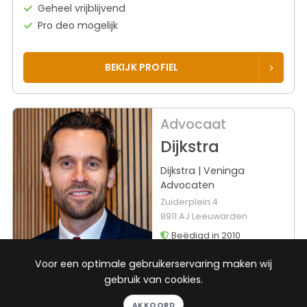
Geheel vrijblijvend
Pro deo mogelijk
BEKIJK PROFIEL
Advocaat
Dijkstra
Dijkstra | Veninga
Advocaten
Zuiderplein 4
8911 AJ Leeuwarden
Beëdigd in 2010
Voor een optimale gebruikerservaring maken wij
Rechtsgebied
Werkgebied
gebruik van cookies.
ICT-recht
Noordwijkerhout
AKKOORD