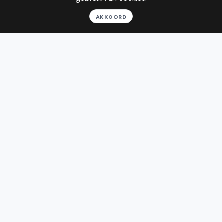
Huurrecht
AKKOORD
Consumentenrecht
Toon alle
24
reviews
Gratis gesprek
Binnen 24 uur
Geheel vrijblijvend
Pro deo mogelijk
BEKIJK PROFIEL
Advocaat
Bean
BEAN Advocatuur