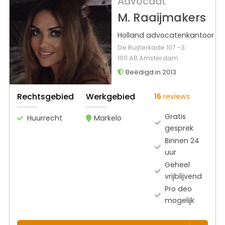
Advocaat
M. Raaijmakers
Holland advocatenkantoor
De Ruijterkade 107 -3
1011 AB Amsterdam
Beëdigd in 2013
Rechtsgebied
Werkgebied
16
reviews
Gratis
Huurrecht
Markelo
gesprek
Binnen 24
uur
Geheel
vrijblijvend
Pro deo
mogelijk