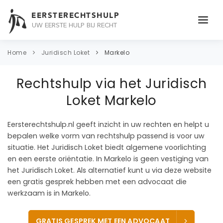
EERSTERECHTSHULP
UW EERSTE HULP BIJ RECHT
ONDERWERPEN
Home
Juridisch Loket
Markelo
JURIDISCH ADVIES
Rechtshulp via het Juridisch
ADVOCAAT
Loket Markelo
OVER ONS
Eersterechtshulp.nl geeft inzicht in uw rechten en helpt u
bepalen welke vorm van rechtshulp passend is voor uw
CONTACT
situatie. Het Juridisch Loket biedt algemene voorlichting
en een eerste oriëntatie. In Markelo is geen vestiging van
het Juridisch Loket. Als alternatief kunt u via deze website
een gratis gesprek hebben met een advocaat die
werkzaam is in Markelo.
GRATIS GESPREK MET EEN ADVOCAAT