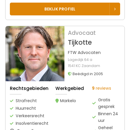
BEKIJK PROFIEL
Advocaat
Tijkotte
FTW Advocaten
Lagedijk 64 a
1541 KC Zaandam
Beëdigd in 2005
Rechtsgebieden
Werkgebied
9
reviews
Gratis
Strafrecht
Markelo
gesprek
Huurrecht
Binnen 24
Verkeersrecht
uur
Insolventierecht
Geheel