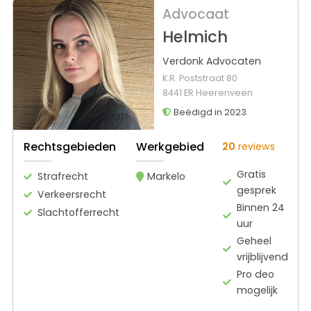
Advocaat
Helmich
Verdonk Advocaten
K.R. Poststraat 80
8441 ER Heerenveen
Beëdigd in 2023
Rechtsgebieden
Werkgebied
20
reviews
Gratis
Strafrecht
Markelo
gesprek
Verkeersrecht
Binnen 24
Slachtofferrecht
uur
Geheel
vrijblijvend
Pro deo
mogelijk