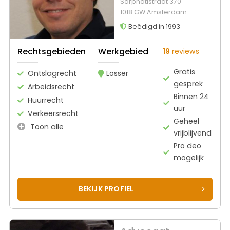
Sarphatistraat 370
1018 GW Amsterdam
Beëdigd in 1993
Rechtsgebieden
Werkgebied
19
reviews
Gratis
Ontslagrecht
Losser
gesprek
Arbeidsrecht
Binnen 24
Huurrecht
uur
Verkeersrecht
Geheel
Toon alle
vrijblijvend
Pro deo
mogelijk
BEKIJK PROFIEL