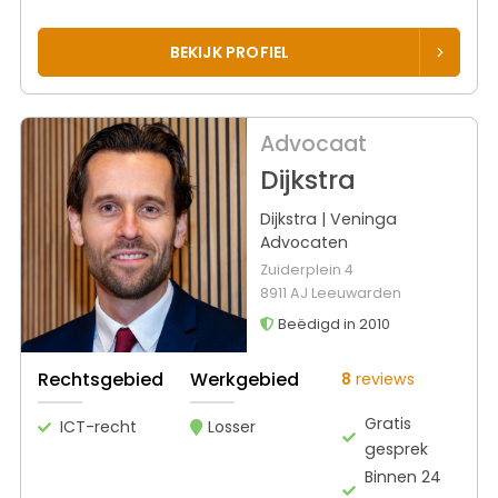
BEKIJK PROFIEL
Advocaat
Dijkstra
Dijkstra | Veninga
Advocaten
Zuiderplein 4
8911 AJ Leeuwarden
Beëdigd in 2010
Rechtsgebied
Werkgebied
8
reviews
Gratis
ICT-recht
Losser
gesprek
Binnen 24