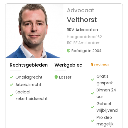
Advocaat
Velthorst
RRV Advocaten
Hoogoorddreef 62
1101 BE Amsterdam
Beëdigd in 2004
Rechtsgebieden
Werkgebied
9
reviews
Gratis
Ontslagrecht
Losser
gesprek
Arbeidsrecht
Binnen 24
Sociaal
uur
zekerheidsrecht
Geheel
vrijblijvend
Pro deo
mogelijk