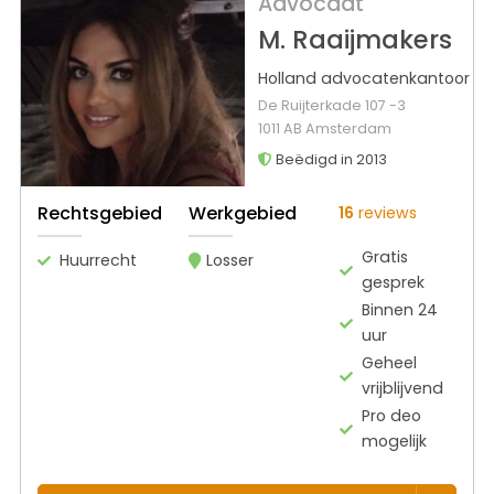
Advocaat
M. Raaijmakers
Holland advocatenkantoor
De Ruijterkade 107 -3
1011 AB Amsterdam
Beëdigd in 2013
Rechtsgebied
Werkgebied
16
reviews
Gratis
Huurrecht
Losser
gesprek
Binnen 24
uur
Geheel
vrijblijvend
Pro deo
mogelijk