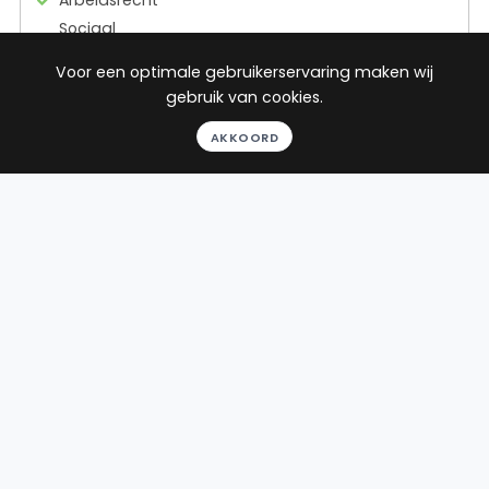
Arbeidsrecht
Sociaal
zekerheidsrecht
Voor een optimale gebruikerservaring maken wij
Gezondheidsrecht
gebruik van cookies.
22
reviews
AKKOORD
Gratis gesprek
Binnen 24 uur
Geheel vrijblijvend
Pro deo mogelijk
BEKIJK PROFIEL
Advocaat
Bean
BEAN Advocatuur