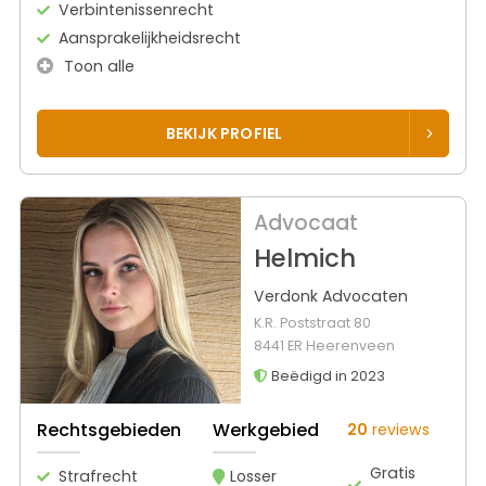
Verbintenissenrecht
Aansprakelijkheidsrecht
Toon alle
BEKIJK PROFIEL
Advocaat
Helmich
Verdonk Advocaten
K.R. Poststraat 80
8441 ER Heerenveen
Beëdigd in 2023
Rechtsgebieden
Werkgebied
20
reviews
Gratis
Strafrecht
Losser