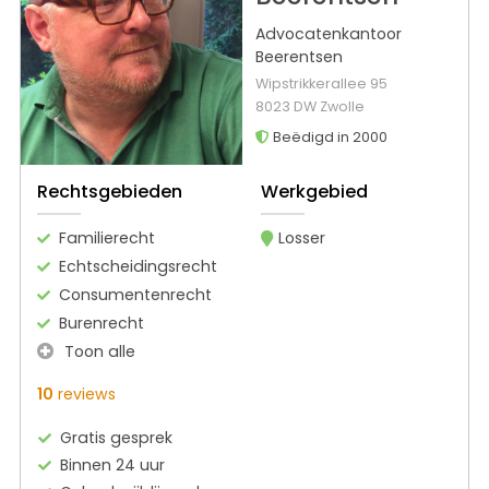
Advocatenkantoor
Beerentsen
Wipstrikkerallee 95
8023 DW Zwolle
Beëdigd in 2000
Rechtsgebieden
Werkgebied
Familierecht
Losser
Echtscheidingsrecht
Consumentenrecht
Burenrecht
Toon alle
10
reviews
Gratis gesprek
Binnen 24 uur