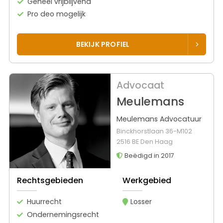
Geheel vrijblijvend
Pro deo mogelijk
BEKIJK PROFIEL
Advocaat
Meulemans
Meulemans Advocatuur
Binckhorstlaan 36-M102
2516 BE Den Haag
Beëdigd in 2017
Rechtsgebieden
Werkgebied
Huurrecht
Losser
Ondernemingsrecht