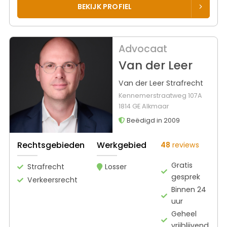
BEKIJK PROFIEL
Advocaat
Van der Leer
Van der Leer Strafrecht
Kennemerstraatweg 107A
1814 GE Alkmaar
Beëdigd in 2009
Rechtsgebieden
Werkgebied
48
reviews
Gratis
Strafrecht
Losser
gesprek
Verkeersrecht
Binnen 24
uur
Geheel
vrijblijvend