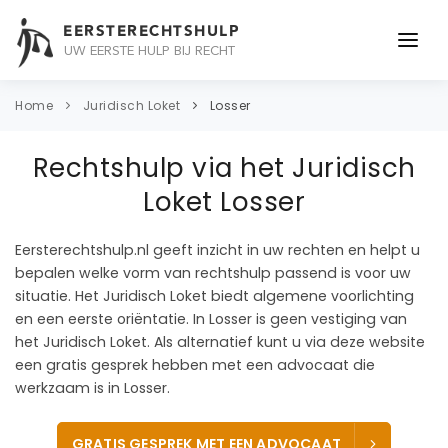
EERSTERECHTSHULP
UW EERSTE HULP BIJ RECHT
ONDERWERPEN
Home
Juridisch Loket
Losser
JURIDISCH ADVIES
Rechtshulp via het Juridisch
ADVOCAAT
Loket Losser
OVER ONS
Eersterechtshulp.nl geeft inzicht in uw rechten en helpt u
bepalen welke vorm van rechtshulp passend is voor uw
CONTACT
situatie. Het Juridisch Loket biedt algemene voorlichting
en een eerste oriëntatie. In Losser is geen vestiging van
het Juridisch Loket. Als alternatief kunt u via deze website
een gratis gesprek hebben met een advocaat die
werkzaam is in Losser.
GRATIS GESPREK MET EEN ADVOCAAT