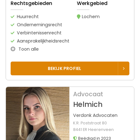
Rechtsgebieden
Werkgebied
Huurrecht
Lochem
Ondernemingsrecht
Verbintenissenrecht
Aansprakelijkheidsrecht
Toon alle
BEKIJK PROFIEL
Advocaat
Helmich
Verdonk Advocaten
K.R. Poststraat 80
8441 ER Heerenveen
Beëdigd in 2023