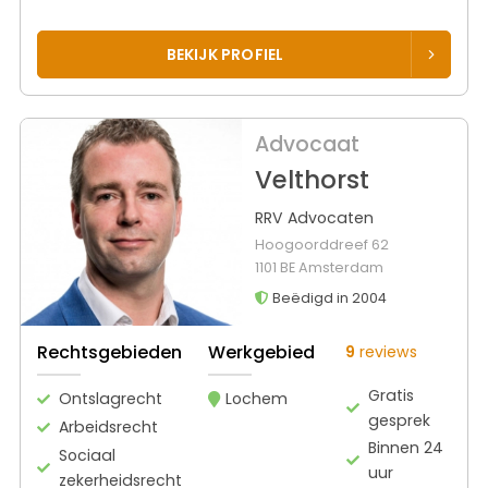
BEKIJK PROFIEL
Advocaat
Velthorst
RRV Advocaten
Hoogoorddreef 62
1101 BE Amsterdam
Beëdigd in 2004
Rechtsgebieden
Werkgebied
9
reviews
Gratis
Ontslagrecht
Lochem
gesprek
Arbeidsrecht
Binnen 24
Sociaal
uur
zekerheidsrecht