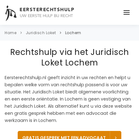
EERSTERECHTSHULP
UW EERSTE HULP BIJ RECHT
ONDERWERPEN
Home
Juridisch Loket
Lochem
JURIDISCH ADVIES
Rechtshulp via het Juridisch
ADVOCAAT
Loket Lochem
OVER ONS
Eersterechtshulp.nl geeft inzicht in uw rechten en helpt u
bepalen welke vorm van rechtshulp passend is voor uw
CONTACT
situatie. Het Juridisch Loket biedt algemene voorlichting
en een eerste oriëntatie. In Lochem is geen vestiging van
het Juridisch Loket. Als alternatief kunt u via deze website
een gratis gesprek hebben met een advocaat die
werkzaam is in Lochem.
GRATIS GESPREK MET EEN ADVOCAAT