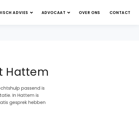
DISCH ADVIES
ADVOCAAT
OVER ONS
CONTACT
et Hattem
echtshulp passend is
atie. In Hattem is
gratis gesprek hebben