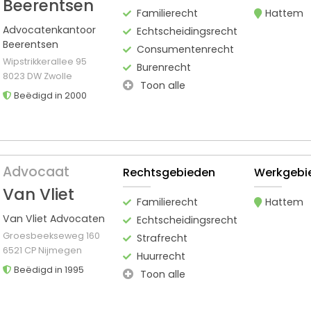
Beerentsen
Familierecht
Hattem
Advocatenkantoor
Echtscheidingsrecht
Beerentsen
Consumentenrecht
Wipstrikkerallee 95
Burenrecht
8023 DW Zwolle
Toon alle
Beëdigd in 2000
Advocaat
Rechtsgebieden
Werkgebi
Van Vliet
Familierecht
Hattem
Van Vliet Advocaten
Echtscheidingsrecht
Groesbeekseweg 160
Strafrecht
6521 CP Nijmegen
Huurrecht
Beëdigd in 1995
Toon alle