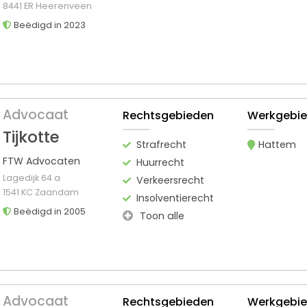
8441 ER Heerenveen
Beëdigd in 2023
Advocaat
Rechtsgebieden
Werkgebi
Tijkotte
Strafrecht
Hattem
FTW Advocaten
Huurrecht
Lagedijk 64 a
Verkeersrecht
1541 KC Zaandam
Insolventierecht
Beëdigd in 2005
Toon alle
Advocaat
Rechtsgebieden
Werkgebi