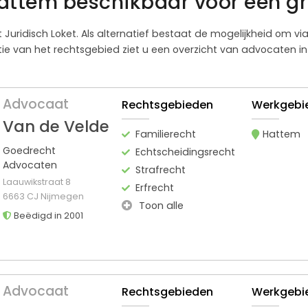
attem beschikbaar voor een gr
t Juridisch Loket. Als alternatief bestaat de mogelijkheid om v
e van het rechtsgebied ziet u een overzicht van advocaten in 
Advocaat
Rechtsgebieden
Werkgebi
Van de Velde
Familierecht
Hattem
Goedrecht
Echtscheidingsrecht
Advocaten
Strafrecht
Laauwikstraat 8
Erfrecht
6663 CJ Nijmegen
Toon alle
Beëdigd in 2001
Advocaat
Rechtsgebieden
Werkgebi