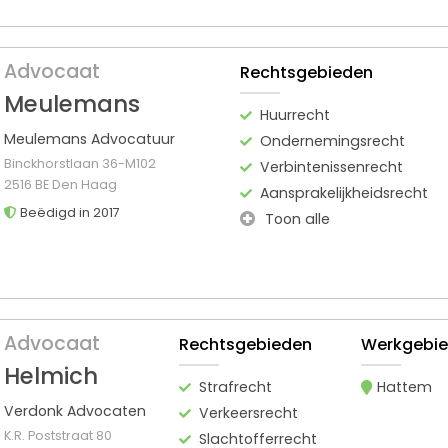
Advocaat
Rechtsgebieden
Meulemans
Huurrecht
Meulemans Advocatuur
Ondernemingsrecht
Binckhorstlaan 36-M102
Verbintenissenrecht
2516 BE Den Haag
Aansprakelijkheidsrecht
Beëdigd in 2017
Toon alle
Advocaat
Rechtsgebieden
Werkgebi
Helmich
Strafrecht
Hattem
Verdonk Advocaten
Verkeersrecht
K.R. Poststraat 80
Slachtofferrecht