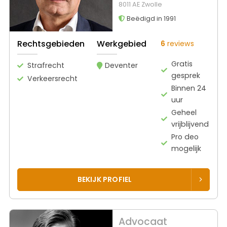
8011 AE Zwolle
Beëdigd in 1991
Rechtsgebieden
Werkgebied
6
reviews
Gratis
Strafrecht
Deventer
gesprek
Verkeersrecht
Binnen 24
uur
Geheel
vrijblijvend
Pro deo
mogelijk
BEKIJK PROFIEL
Advocaat