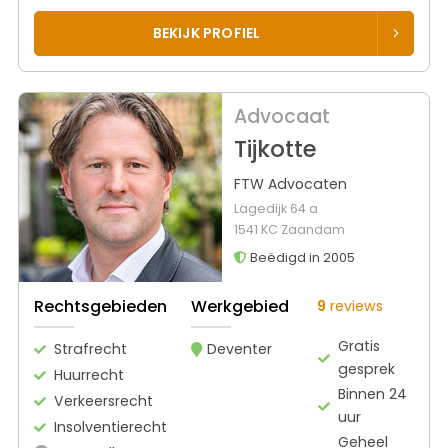
BEKIJK PROFIEL
Advocaat
Tijkotte
FTW Advocaten
Lagedijk 64 a
1541 KC Zaandam
Beëdigd in 2005
Rechtsgebieden
Werkgebied
9
reviews
Gratis
Strafrecht
Deventer
gesprek
Huurrecht
Binnen 24
Verkeersrecht
uur
Insolventierecht
Geheel