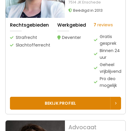
7514 JK Enschede
Beëdigd in 2013
Rechtsgebieden
Werkgebied
7
reviews
Gratis
Strafrecht
Deventer
gesprek
Slachtofferrecht
Binnen 24
uur
Geheel
vrijblijvend
Pro deo
mogelijk
BEKIJK PROFIEL
Advocaat