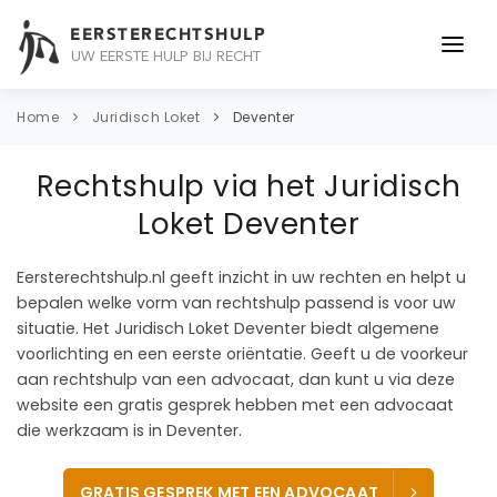
EERSTERECHTSHULP
UW EERSTE HULP BIJ RECHT
ONDERWERPEN
Home
Juridisch Loket
Deventer
JURIDISCH ADVIES
Rechtshulp via het Juridisch
ADVOCAAT
Loket Deventer
OVER ONS
Eersterechtshulp.nl geeft inzicht in uw rechten en helpt u
bepalen welke vorm van rechtshulp passend is voor uw
CONTACT
situatie. Het Juridisch Loket Deventer biedt algemene
voorlichting en een eerste oriëntatie. Geeft u de voorkeur
aan rechtshulp van een advocaat, dan kunt u via deze
website een gratis gesprek hebben met een advocaat
die werkzaam is in Deventer.
GRATIS GESPREK MET EEN ADVOCAAT