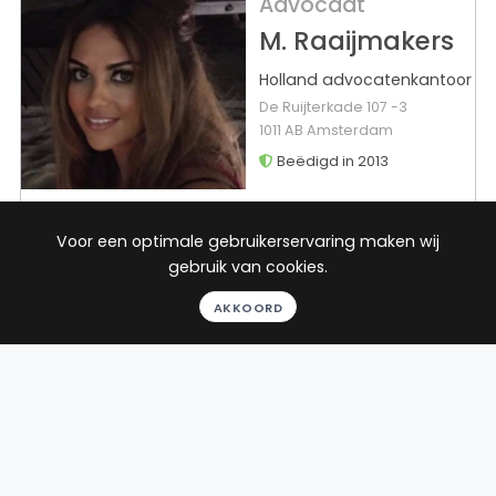
Advocaat
M. Raaijmakers
Holland advocatenkantoor
De Ruijterkade 107 -3
1011 AB Amsterdam
Beëdigd in 2013
Rechtsgebied
Werkgebied
16
reviews
Voor een optimale gebruikerservaring maken wij
Gratis
Huurrecht
Deventer
gebruik van cookies.
gesprek
AKKOORD
Binnen 24
uur
Geheel
vrijblijvend
Pro deo
mogelijk