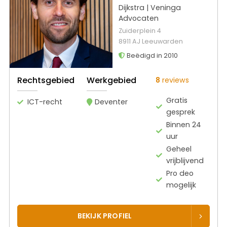
Dijkstra | Veninga
Advocaten
Zuiderplein 4
8911 AJ Leeuwarden
Beëdigd in 2010
Rechtsgebied
Werkgebied
8
reviews
Gratis
ICT-recht
Deventer
gesprek
Binnen 24
uur
Geheel
vrijblijvend
Pro deo
mogelijk
BEKIJK PROFIEL