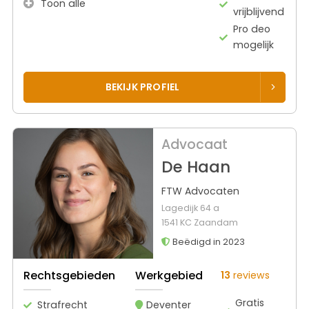
Toon alle
vrijblijvend
Pro deo
mogelijk
BEKIJK PROFIEL
Advocaat
De Haan
FTW Advocaten
Lagedijk 64 a
1541 KC Zaandam
Beëdigd in 2023
Rechtsgebieden
Werkgebied
13
reviews
Gratis
Strafrecht
Deventer