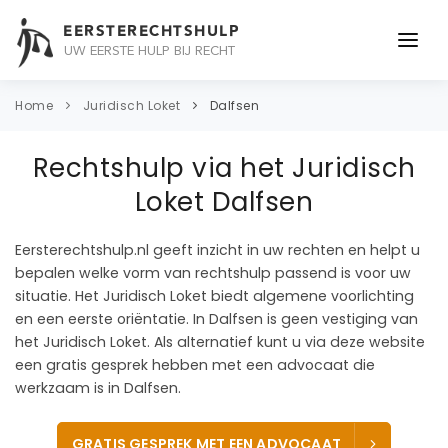
EERSTERECHTSHULP
UW EERSTE HULP BIJ RECHT
ONDERWERPEN
Home
Juridisch Loket
Dalfsen
JURIDISCH ADVIES
Rechtshulp via het Juridisch
ADVOCAAT
Loket Dalfsen
OVER ONS
Eersterechtshulp.nl geeft inzicht in uw rechten en helpt u
bepalen welke vorm van rechtshulp passend is voor uw
CONTACT
situatie. Het Juridisch Loket biedt algemene voorlichting
en een eerste oriëntatie. In Dalfsen is geen vestiging van
het Juridisch Loket. Als alternatief kunt u via deze website
een gratis gesprek hebben met een advocaat die
werkzaam is in Dalfsen.
GRATIS GESPREK MET EEN ADVOCAAT