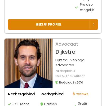
Pro deo
mogelijk
BEKIJK PROFIEL
Advocaat
Dijkstra
Dijkstra | Veninga
Advocaten
Zuiderplein 4
8911 AJ Leeuwarden
Beëdigd in 2010
Rechtsgebied
Werkgebied
8
reviews
Gratis
ICT-recht
Dalfsen