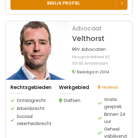
BEKIJK PROFIEL
Advocaat
Velthorst
RRV Advocaten
Hoogoorddreef 62
1101 BE Amsterdam
Beëdigd in 2004
Rechtsgebieden
Werkgebied
9
reviews
Gratis
Ontslagrecht
Dalfsen
gesprek
Arbeidsrecht
Binnen 24
Sociaal
uur
zekerheidsrecht
Geheel
vrijblijvend