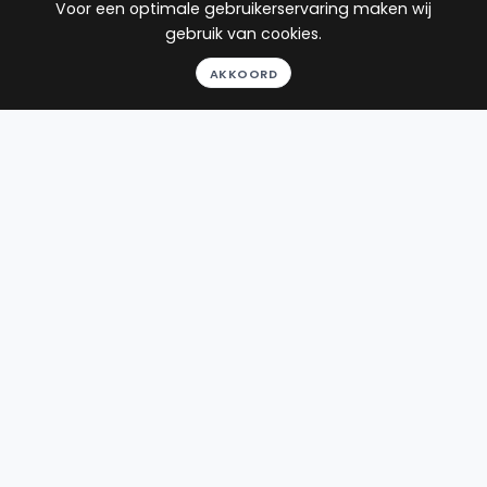
Voor een optimale gebruikerservaring maken wij
Gratis
Huurrecht
Dalfsen
gebruik van cookies.
gesprek
AKKOORD
Binnen 24
uur
Geheel
vrijblijvend
Pro deo
mogelijk
BEKIJK PROFIEL
Advocaat
Van der Leer
Van der Leer Strafrecht
Kennemerstraatweg 107A