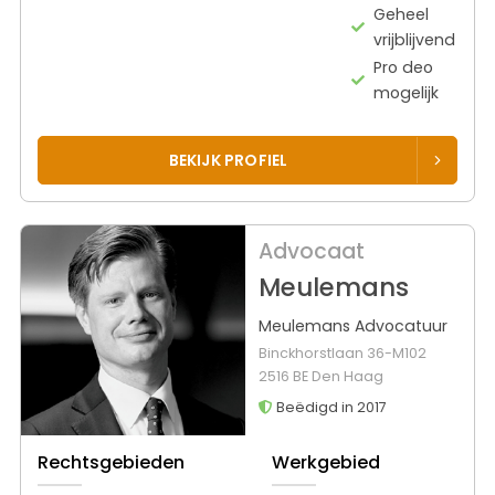
Geheel
vrijblijvend
Pro deo
mogelijk
BEKIJK PROFIEL
Advocaat
Meulemans
Meulemans Advocatuur
Binckhorstlaan 36-M102
2516 BE Den Haag
Beëdigd in 2017
Rechtsgebieden
Werkgebied