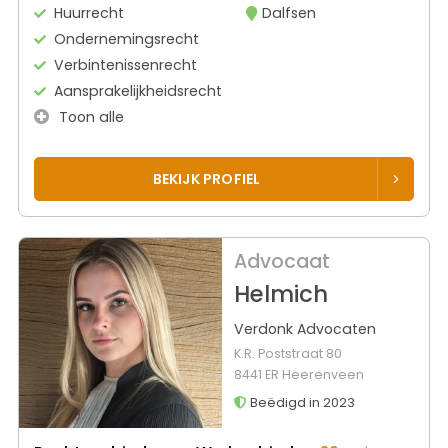
Huurrecht
Dalfsen
Ondernemingsrecht
Verbintenissenrecht
Aansprakelijkheidsrecht
Toon alle
BEKIJK PROFIEL
Advocaat
Helmich
Verdonk Advocaten
K.R. Poststraat 80
8441 ER Heerenveen
Beëdigd in 2023