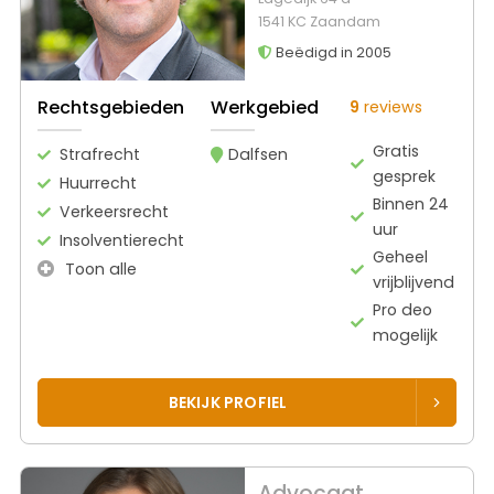
1541 KC Zaandam
Beëdigd in 2005
Rechtsgebieden
Werkgebied
9
reviews
Gratis
Strafrecht
Dalfsen
gesprek
Huurrecht
Binnen 24
Verkeersrecht
uur
Insolventierecht
Geheel
Toon alle
vrijblijvend
Pro deo
mogelijk
BEKIJK PROFIEL
Advocaat