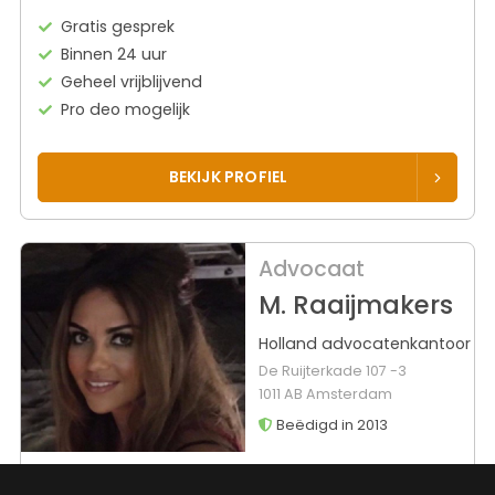
Gratis gesprek
Binnen 24 uur
Geheel vrijblijvend
Pro deo mogelijk
BEKIJK PROFIEL
Advocaat
M. Raaijmakers
Holland advocatenkantoor
De Ruijterkade 107 -3
1011 AB Amsterdam
Beëdigd in 2013
Rechtsgebied
Werkgebied
16
reviews