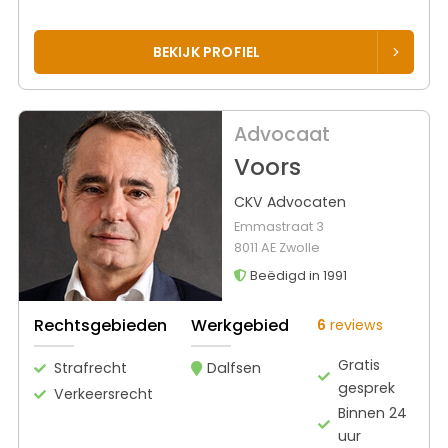
BEKIJK PROFIEL
Advocaat
Voors
CKV Advocaten
Emmastraat 3
8011 AE Zwolle
Beëdigd in 1991
Rechtsgebieden
Werkgebied
6
reviews
Gratis
Strafrecht
Dalfsen
gesprek
Verkeersrecht
Binnen 24
uur