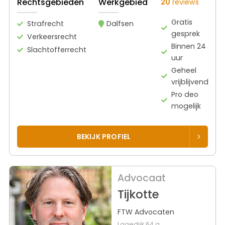
Rechtsgebieden
Werkgebied
20
reviews
Gratis
Strafrecht
Dalfsen
gesprek
Verkeersrecht
Binnen 24
Slachtofferrecht
uur
Geheel
vrijblijvend
Pro deo
mogelijk
BEKIJK PROFIEL
Advocaat
Tijkotte
FTW Advocaten
Lagedijk 64 a