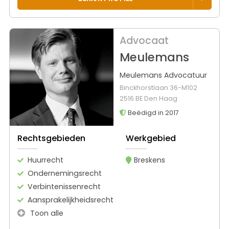
Advocaat
Meulemans
Meulemans Advocatuur
Binckhorstlaan 36-M102
2516 BE Den Haag
Beëdigd in 2017
Rechtsgebieden
Werkgebied
Huurrecht
Breskens
Ondernemingsrecht
Verbintenissenrecht
Aansprakelijkheidsrecht
Toon alle