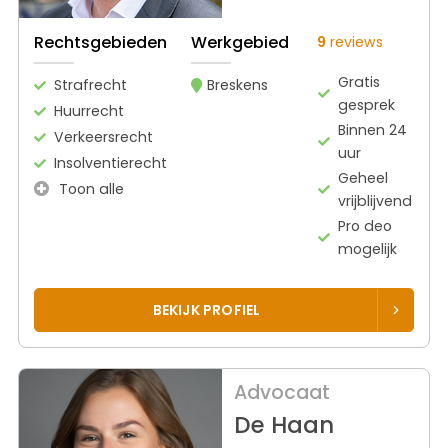
Rechtsgebieden
Werkgebied
9
reviews
Gratis
Strafrecht
Breskens
gesprek
Huurrecht
Binnen 24
Verkeersrecht
uur
Insolventierecht
Geheel
Toon alle
vrijblijvend
Pro deo
mogelijk
BEKIJK PROFIEL
Advocaat
De Haan