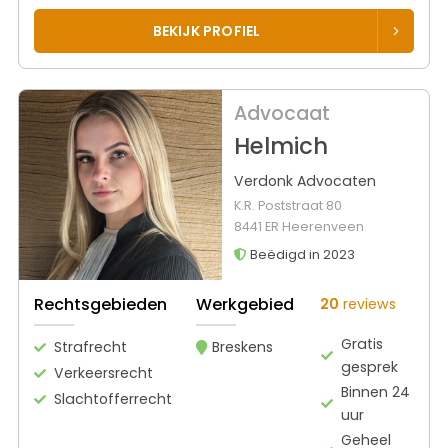
BEKIJK PROFIEL
Advocaat
Helmich
Verdonk Advocaten
K.R. Poststraat 80
8441 ER Heerenveen
Beëdigd in 2023
Rechtsgebieden
Werkgebied
20
reviews
Gratis
Strafrecht
Breskens
gesprek
Verkeersrecht
Binnen 24
Slachtofferrecht
uur
Geheel