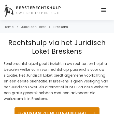
EERSTERECHTSHULP
UW EERSTE HULP BIJ RECHT
ONDERWERPEN
Home
Juridisch Loket
Breskens
JURIDISCH ADVIES
Rechtshulp via het Juridisch
ADVOCAAT
Loket Breskens
OVER ONS
Eersterechtshulp.nl geeft inzicht in uw rechten en helpt u
bepalen welke vorm van rechtshulp passend is voor uw
CONTACT
situatie. Het Juridisch Loket biedt algemene voorlichting
en een eerste oriëntatie. In Breskens is geen vestiging van
het Juridisch Loket. Als alternatief kunt u via deze website
een gratis gesprek hebben met een advocaat die
werkzaam is in Breskens.
GRATIS GESPREK MET EEN ADVOCAAT