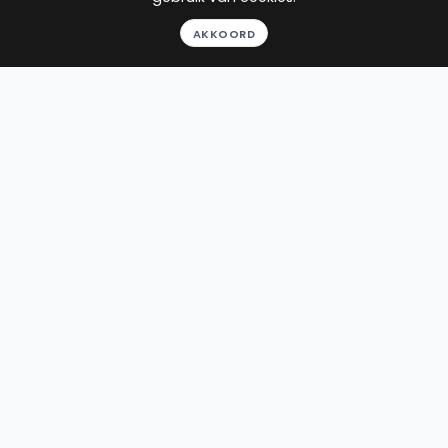
22
reviews
AKKOORD
Gratis gesprek
Binnen 24 uur
Geheel vrijblijvend
Pro deo mogelijk
BEKIJK PROFIEL
Advocaat
Eisenberger
HRE Advocaten
Sarphatistraat 370
1018 GW Amsterdam
Beëdigd in 2013