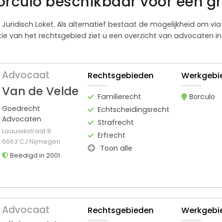
orculo beschikbaar voor een gr
t Juridisch Loket. Als alternatief bestaat de mogelijkheid om v
 van het rechtsgebied ziet u een overzicht van advocaten in B
Advocaat
Rechtsgebieden
Werkgebi
Van de Velde
Familierecht
Borculo
Goedrecht
Echtscheidingsrecht
Advocaten
Strafrecht
Laauwikstraat 8
Erfrecht
6663 CJ Nijmegen
Toon alle
Beëdigd in 2001
Advocaat
Rechtsgebieden
Werkgebi