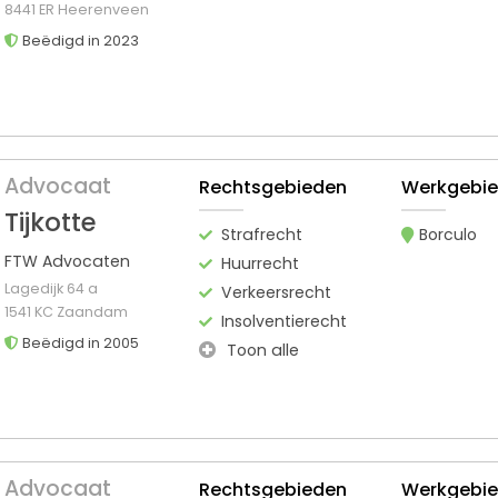
8441 ER Heerenveen
Beëdigd in 2023
Advocaat
Rechtsgebieden
Werkgebi
Tijkotte
Strafrecht
Borculo
FTW Advocaten
Huurrecht
Lagedijk 64 a
Verkeersrecht
1541 KC Zaandam
Insolventierecht
Beëdigd in 2005
Toon alle
Advocaat
Rechtsgebieden
Werkgebi