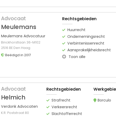
Advocaat
Rechtsgebieden
Meulemans
Huurrecht
Meulemans Advocatuur
Ondernemingsrecht
Binckhorstlaan 36-M102
Verbintenissenrecht
2516 BE Den Haag
Aansprakelijkheidsrecht
Beëdigd in 2017
Toon alle
Advocaat
Rechtsgebieden
Werkgebi
Helmich
Strafrecht
Borculo
Verdonk Advocaten
Verkeersrecht
K.R. Poststraat 80
Slachtofferrecht