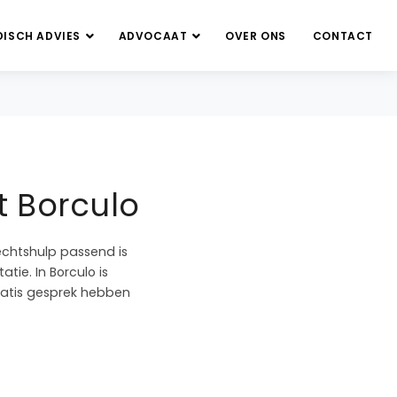
DISCH ADVIES
ADVOCAAT
OVER ONS
CONTACT
t Borculo
echtshulp passend is
tie. In Borculo is
gratis gesprek hebben