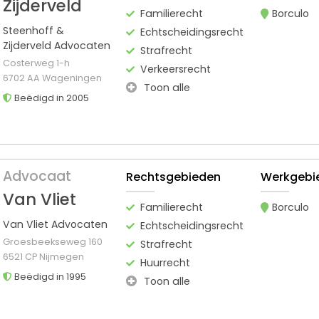
Zijderveld
Familierecht
Borculo
Steenhoff &
Echtscheidingsrecht
Zijderveld Advocaten
Strafrecht
Costerweg 1-h
Verkeersrecht
6702 AA Wageningen
Toon alle
Beëdigd in 2005
Advocaat
Rechtsgebieden
Werkgebi
Van Vliet
Familierecht
Borculo
Van Vliet Advocaten
Echtscheidingsrecht
Groesbeekseweg 160
Strafrecht
6521 CP Nijmegen
Huurrecht
Beëdigd in 1995
Toon alle