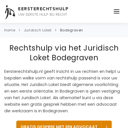
EERSTERECHTSHULP
UW EERSTE HULP BIJ RECHT
ONDERWERPEN
Home
Juridisch Loket
Bodegraven
JURIDISCH ADVIES
Rechtshulp via het Juridisch
ADVOCAAT
Loket Bodegraven
OVER ONS
Eersterechtshulp.nl geeft inzicht in uw rechten en helpt u
bepalen welke vorm van rechtshulp passend is voor uw
CONTACT
situatie. Het Juridisch Loket biedt algemene voorlichting
en een eerste oriëntatie. In Bodegraven is geen vestiging
van het Juridisch Loket. Als alternatief kunt u via deze
website een gratis gesprek hebben met een advocaat
die werkzaam is in Bodegraven.
GRATIS GESPREK MET EEN ADVOCAAT