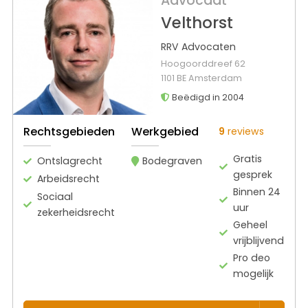
Advocaat
Velthorst
RRV Advocaten
Hoogoorddreef 62
1101 BE Amsterdam
Beëdigd in 2004
Rechtsgebieden
Werkgebied
9
reviews
Gratis
Ontslagrecht
Bodegraven
gesprek
Arbeidsrecht
Binnen 24
Sociaal
uur
zekerheidsrecht
Geheel
vrijblijvend
Pro deo
mogelijk