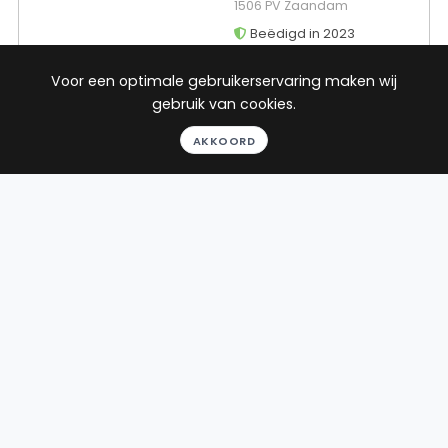
1506 PV Zaandam
Beëdigd in 2023
Voor een optimale gebruikerservaring maken wij
Rechtsgebieden
Werkgebied
gebruik van cookies.
Letselschaderecht
Bodegraven
AKKOORD
Slachtofferrecht
11
reviews
Gratis gesprek
Binnen 24 uur
Geheel vrijblijvend
Pro deo mogelijk
BEKIJK PROFIEL