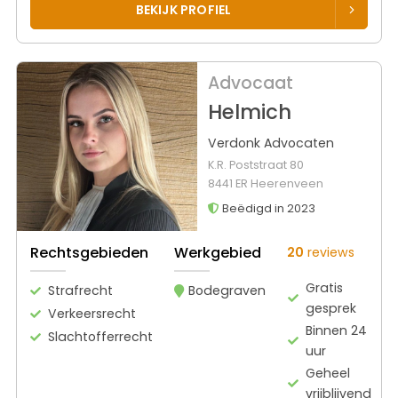
BEKIJK PROFIEL
Advocaat
Helmich
Verdonk Advocaten
K.R. Poststraat 80
8441 ER Heerenveen
Beëdigd in 2023
Rechtsgebieden
Werkgebied
20
reviews
Gratis
Strafrecht
Bodegraven
gesprek
Verkeersrecht
Binnen 24
Slachtofferrecht
uur
Geheel
vrijblijvend