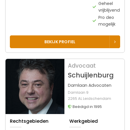
Geheel
vrijblijvend
Pro deo
mogelijk
BEKIJK PROFIEL
Advocaat
Schuijlenburg
Damlaan Advocaten
Damlaan 9
2265 AL Leidschendam
Beëdigd in 1995
Rechtsgebieden
Werkgebied