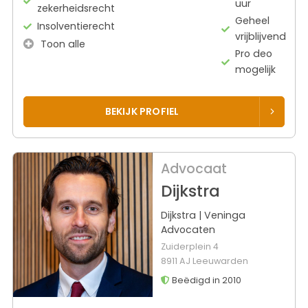
uur
zekerheidsrecht
Geheel
Insolventierecht
vrijblijvend
Toon alle
Pro deo
mogelijk
BEKIJK PROFIEL
Advocaat
Dijkstra
Dijkstra | Veninga
Advocaten
Zuiderplein 4
8911 AJ Leeuwarden
Beëdigd in 2010