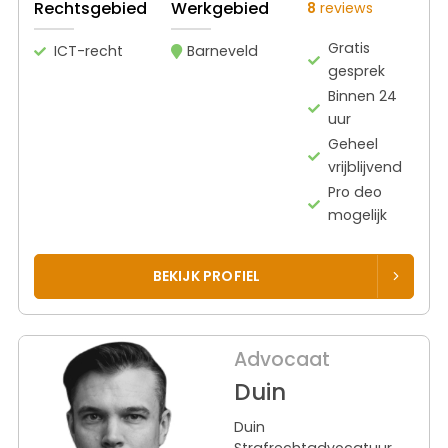
Rechtsgebied
Werkgebied
8
reviews
Gratis
ICT-recht
Barneveld
gesprek
Binnen 24
uur
Geheel
vrijblijvend
Pro deo
mogelijk
BEKIJK PROFIEL
Advocaat
Duin
Duin
Strafrechtadvocatuur