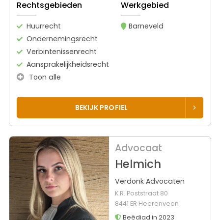
Rechtsgebieden
Werkgebied
Huurrecht
Barneveld
Ondernemingsrecht
Verbintenissenrecht
Aansprakelijkheidsrecht
Toon alle
BEKIJK PROFIEL
Advocaat
Helmich
Verdonk Advocaten
K.R. Poststraat 80
8441 ER Heerenveen
Beëdigd in 2023