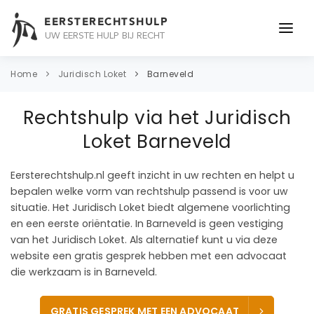
EERSTERECHTSHULP
UW EERSTE HULP BIJ RECHT
ONDERWERPEN
Home
Juridisch Loket
Barneveld
JURIDISCH ADVIES
Rechtshulp via het Juridisch
ADVOCAAT
Loket Barneveld
OVER ONS
Eersterechtshulp.nl geeft inzicht in uw rechten en helpt u
bepalen welke vorm van rechtshulp passend is voor uw
CONTACT
situatie. Het Juridisch Loket biedt algemene voorlichting
en een eerste oriëntatie. In Barneveld is geen vestiging
van het Juridisch Loket. Als alternatief kunt u via deze
website een gratis gesprek hebben met een advocaat
die werkzaam is in Barneveld.
GRATIS GESPREK MET EEN ADVOCAAT