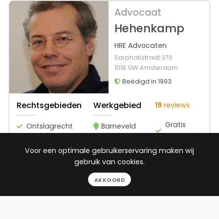
Advocaat
Hehenkamp
HRE Advocaten
Sarphatistraat 370
1018 GW Amsterdam
Beëdigd in 1993
Rechtsgebieden
Werkgebied
19
reviews
Gratis
Ontslagrecht
Barneveld
gesprek
Arbeidsrecht
Binnen 24
Voor een optimale gebruikerservaring maken wij
Huurrecht
uur
gebruik van cookies.
Verkeersrecht
Geheel
Toon alle
AKKOORD
vrijblijvend
Pro deo
mogelijk