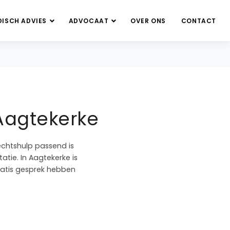
DISCH ADVIES
ADVOCAAT
OVER ONS
CONTACT
 Aagtekerke
echtshulp passend is
atie. In Aagtekerke is
gratis gesprek hebben