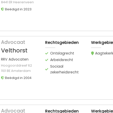
8441 ER Heerenveen
Beëdigd in 2023
Advocaat
Rechtsgebieden
Werkgebi
Velthorst
Ontslagrecht
Aagteker
RRV Advocaten
Arbeidsrecht
Hoogoorddreef 62
Sociaal
1101 BE Amsterdam
zekerheidsrecht
Beëdigd in 2004
Advocaat
Rechtsgebieden
Werkgebi