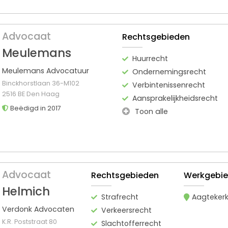
Advocaat
Rechtsgebieden
Meulemans
Huurrecht
Meulemans Advocatuur
Ondernemingsrecht
Binckhorstlaan 36-M102
Verbintenissenrecht
2516 BE Den Haag
Aansprakelijkheidsrecht
Beëdigd in 2017
Toon alle
Advocaat
Rechtsgebieden
Werkgebi
Helmich
Strafrecht
Aagteker
Verdonk Advocaten
Verkeersrecht
K.R. Poststraat 80
Slachtofferrecht