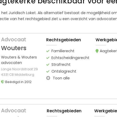
agtekerke beschikbaar voor ee
n het Juridisch Loket. Als alternatief bestaat de mogelijkheid 
ctie van het rechtsgebied ziet u een overzicht van advocaten 
Advocaat
Rechtsgebieden
Werkgebi
Wouters
Familierecht
Aagteker
Wouters & Wouters
Echtscheidingsrecht
advocaten
Strafrecht
Lange Noordstraat 29
Ontslagrecht
4331 CB Middelburg
Toon alle
Beëdigd in 2012
Advocaat
Rechtsgebieden
Werkgebi