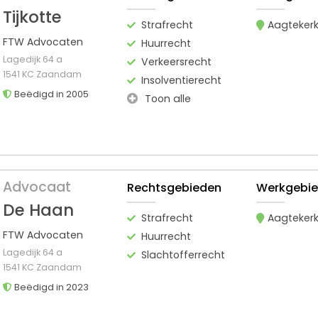
Tijkotte
Strafrecht
Aagteker
FTW Advocaten
Huurrecht
Lagedijk 64 a
Verkeersrecht
1541 KC Zaandam
Insolventierecht
Beëdigd in 2005
Toon alle
Advocaat
Rechtsgebieden
Werkgebi
De Haan
Strafrecht
Aagteker
FTW Advocaten
Huurrecht
Lagedijk 64 a
Slachtofferrecht
1541 KC Zaandam
Beëdigd in 2023