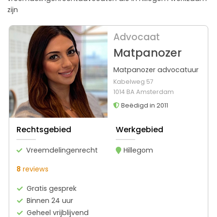
zijn
Advocaat
Matpanozer
Matpanozer advocatuur
Kabelweg 57
1014 BA Amsterdam
Beëdigd in 2011
Rechtsgebied
Werkgebied
Vreemdelingenrecht
Hillegom
8
reviews
Gratis gesprek
Binnen 24 uur
Geheel vrijblijvend