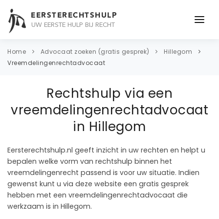
EERSTERECHTSHULP
UW EERSTE HULP BIJ RECHT
ONDERWERPEN
Home
Advocaat zoeken (gratis gesprek)
Hillegom
Vreemdelingenrechtadvocaat
JURIDISCH ADVIES
Rechtshulp via een
ADVOCAAT
vreemdelingenrechtadvocaat
OVER ONS
in Hillegom
CONTACT
Eersterechtshulp.nl geeft inzicht in uw rechten en helpt u
bepalen welke vorm van rechtshulp binnen het
vreemdelingenrecht passend is voor uw situatie. Indien
gewenst kunt u via deze website een gratis gesprek
hebben met een vreemdelingenrechtadvocaat die
werkzaam is in Hillegom.