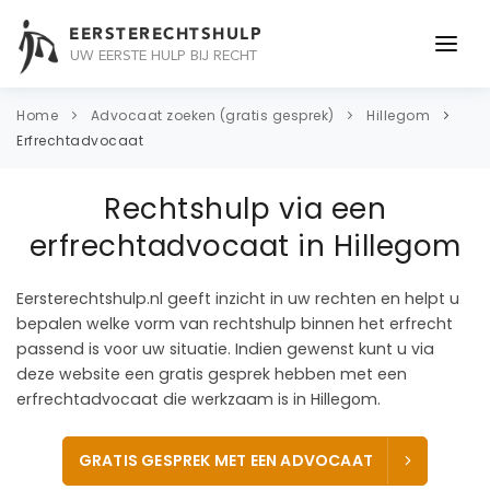
EERSTERECHTSHULP
UW EERSTE HULP BIJ RECHT
ONDERWERPEN
Home
Advocaat zoeken (gratis gesprek)
Hillegom
Erfrechtadvocaat
JURIDISCH ADVIES
Rechtshulp via een
ADVOCAAT
erfrechtadvocaat in Hillegom
OVER ONS
Eersterechtshulp.nl geeft inzicht in uw rechten en helpt u
CONTACT
bepalen welke vorm van rechtshulp binnen het erfrecht
passend is voor uw situatie. Indien gewenst kunt u via
deze website een gratis gesprek hebben met een
erfrechtadvocaat die werkzaam is in Hillegom.
GRATIS GESPREK MET EEN ADVOCAAT