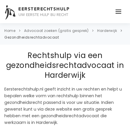
EERSTERECHTSHULP
UW EERSTE HULP BIJ RECHT
ONDERWERPEN
Home
Advocaat zoeken (gratis gesprek)
Harderwijk
Gezondheidsrechtadvocaat
JURIDISCH ADVIES
Rechtshulp via een
ADVOCAAT
gezondheidsrechtadvocaat in
OVER ONS
Harderwijk
CONTACT
Eersterechtshulp.nl geeft inzicht in uw rechten en helpt u
bepalen welke vorm van rechtshulp binnen het
gezondheidsrecht passend is voor uw situatie. Indien
gewenst kunt u via deze website een gratis gesprek
hebben met een gezondheidsrechtadvocaat die
werkzaam is in Harderwijk.