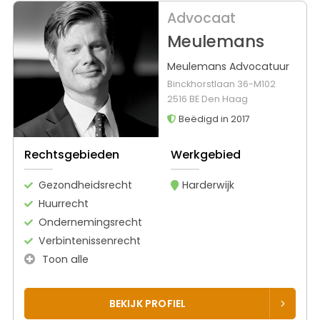
Advocaat
Meulemans
Meulemans Advocatuur
Binckhorstlaan 36-M102
2516 BE Den Haag
Beëdigd in 2017
Rechtsgebieden
Werkgebied
Gezondheidsrecht
Harderwijk
Huurrecht
Ondernemingsrecht
Verbintenissenrecht
Toon alle
BEKIJK PROFIEL