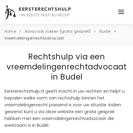
EERSTERECHTSHULP
UW EERSTE HULP BIJ RECHT
ONDERWERPEN
Home
Advocaat zoeken (gratis gesprek)
Budel
Vreemdelingenrechtadvocaat
JURIDISCH ADVIES
Rechtshulp via een
ADVOCAAT
vreemdelingenrechtadvocaat
OVER ONS
in Budel
CONTACT
Eersterechtshulp.nl geeft inzicht in uw rechten en helpt u
bepalen welke vorm van rechtshulp binnen het
vreemdelingenrecht passend is voor uw situatie. Indien
gewenst kunt u via deze website een gratis gesprek
hebben met een vreemdelingenrechtadvocaat die
werkzaam is in Budel.