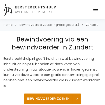
EERSTERECHTSHULP
UW EERSTE HULP BIJ RECHT
ONDERWERPEN
Home
Bewindvoerder zoeken (gratis gesprek)
Zundert
JURIDISCH ADVIES
Bewindvoering via een
ADVOCAAT
bewindvoerder in Zundert
OVER ONS
Eersterechtshulp.nl geeft inzicht in wat bewindvoering
inhoudt en helpt u bepalen of deze vorm van
CONTACT
ondersteuning in uw situatie passend is. Indien gewenst
kunt u via deze website een gratis kennismakingsgesprek
hebben met een bewindvoerder die in Zundert werkzaam
is.
BEWINDVOERDER ZOEKEN