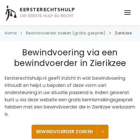
EERSTERECHTSHULP
UW EERSTE HULP BIJ RECHT
ONDERWERPEN
Home
Bewindvoerder zoeken (gratis gesprek)
Zierikzee
JURIDISCH ADVIES
Bewindvoering via een
ADVOCAAT
bewindvoerder in Zierikzee
OVER ONS
Eersterechtshulp.nl geeft inzicht in wat bewindvoering
inhoudt en helpt u bepalen of deze vorm van
CONTACT
ondersteuning in uw situatie passend is. Indien gewenst
kunt u via deze website een gratis kennismakingsgesprek
hebben met een bewindvoerder die in Zierikzee werkzaam
is.
BEWINDVOERDER ZOEKEN