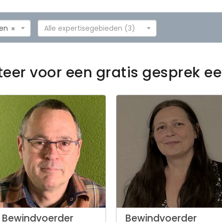
en
Alle expertisegebieden (3)
×
teer voor een gratis gesprek 
Bewindvoerder
Bewindvoerder