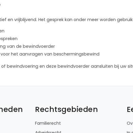
?
ief en vrijblijvend. Het gesprek kan onder meer worden gebruik
len
bespreken
lening van de bewindvoerder
ure voor het aanvragen van beschermingsbewind
of bewindvoering en deze bewindvoerder aansluiten bij uw sit
kheden
Rechtsgebieden
E
Familierecht
Ov
Arbeidsrecht
In