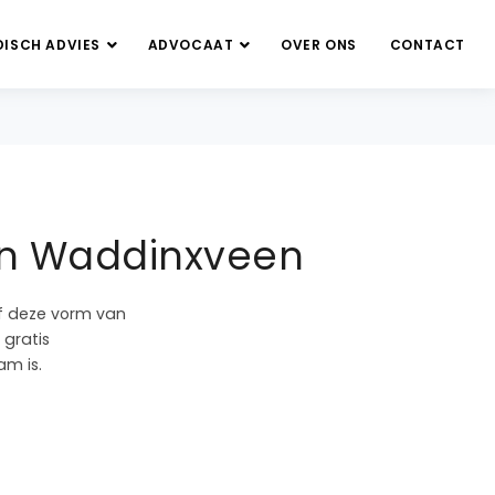
DISCH ADVIES
ADVOCAAT
OVER ONS
CONTACT
in Waddinxveen
of deze vorm van
 gratis
m is.