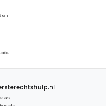
t om:
uatie.
ersterechtshulp.nl
er ons
 de media