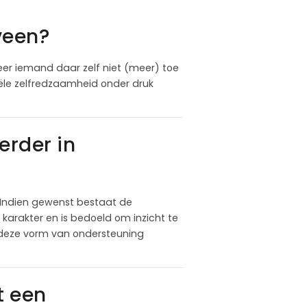
veen?
er iemand daar zelf niet (meer) toe
ciële zelfredzaamheid onder druk
rder in
 Indien gewenst bestaat de
karakter en is bedoeld om inzicht te
f deze vorm van ondersteuning
t een