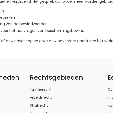
ief en vrijblijvend. Het gesprek kan onder meer worden gebruik
len
bespreken
lening van de bewindvoerder
ure voor het aanvragen van beschermingsbewind
of bewindvoering en deze bewindvoerder aansluiten bij uw sit
kheden
Rechtsgebieden
E
Familierecht
Ov
Arbeidsrecht
In
Strafrecht
Kwa