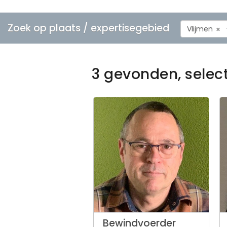
Zoek op plaats / expertisegebied
Vlijmen
×
3 gevonden, selec
Bewindvoerder