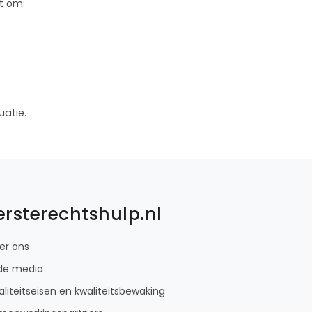
t om:
uatie.
ersterechtshulp.nl
er ons
 de media
liteitseisen en kwaliteitsbewaking