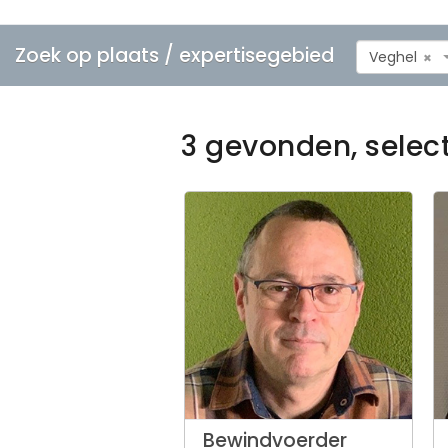
Zoek op plaats / expertisegebied
Veghel
×
3 gevonden, selec
Bewindvoerder