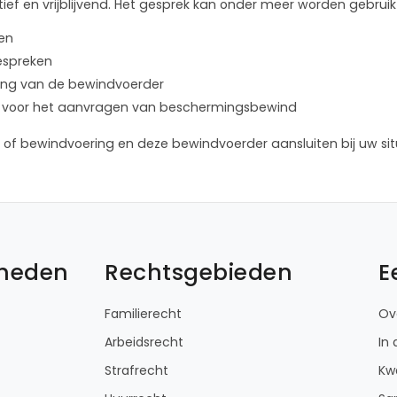
ief en vrijblijvend. Het gesprek kan onder meer worden gebruik
len
bespreken
lening van de bewindvoerder
ure voor het aanvragen van beschermingsbewind
of bewindvoering en deze bewindvoerder aansluiten bij uw sit
kheden
Rechtsgebieden
E
Familierecht
Ov
Arbeidsrecht
In
Strafrecht
Kwa