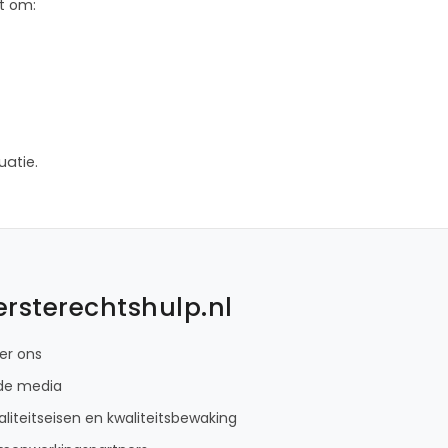
t om:
uatie.
ersterechtshulp.nl
er ons
 de media
liteitseisen en kwaliteitsbewaking