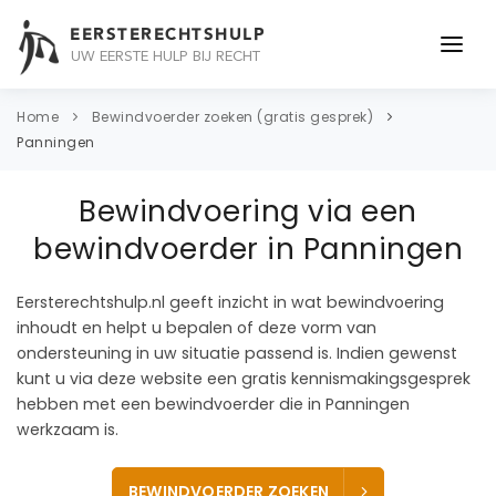
EERSTERECHTSHULP
UW EERSTE HULP BIJ RECHT
ONDERWERPEN
Home
Bewindvoerder zoeken (gratis gesprek)
Panningen
JURIDISCH ADVIES
Bewindvoering via een
ADVOCAAT
bewindvoerder in Panningen
OVER ONS
Eersterechtshulp.nl geeft inzicht in wat bewindvoering
CONTACT
inhoudt en helpt u bepalen of deze vorm van
ondersteuning in uw situatie passend is. Indien gewenst
kunt u via deze website een gratis kennismakingsgesprek
hebben met een bewindvoerder die in Panningen
werkzaam is.
BEWINDVOERDER ZOEKEN