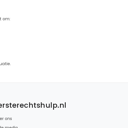
t om:
uatie.
ersterechtshulp.nl
er ons
 de media