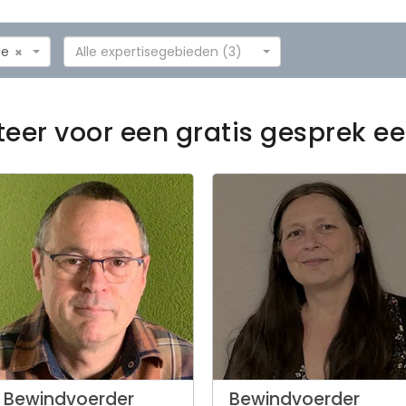
de
Alle expertisegebieden (3)
×
teer voor een gratis gesprek 
Bewindvoerder
Bewindvoerder