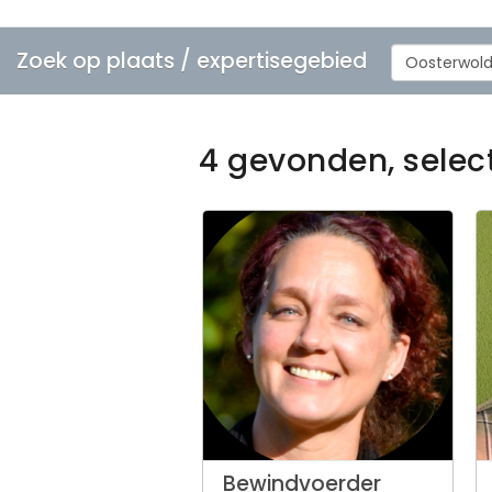
Zoek op plaats / expertisegebied
Oosterwol
4 gevonden, selec
Bewindvoerder