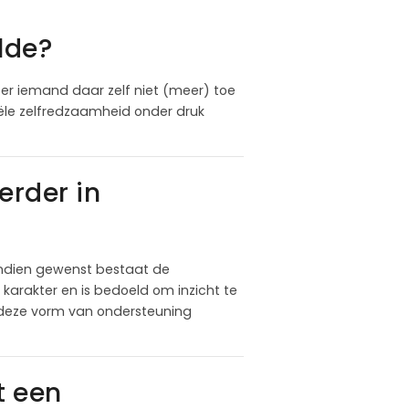
lde?
er iemand daar zelf niet (meer) toe
ciële zelfredzaamheid onder druk
rder in
Indien gewenst bestaat de
karakter en is bedoeld om inzicht te
f deze vorm van ondersteuning
t een