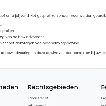
?
ief en vrijblijvend. Het gesprek kan onder meer worden gebruik
len
bespreken
lening van de bewindvoerder
ure voor het aanvragen van beschermingsbewind
of bewindvoering en deze bewindvoerder aansluiten bij uw sit
kheden
Rechtsgebieden
E
Familierecht
Ov
Arbeidsrecht
In