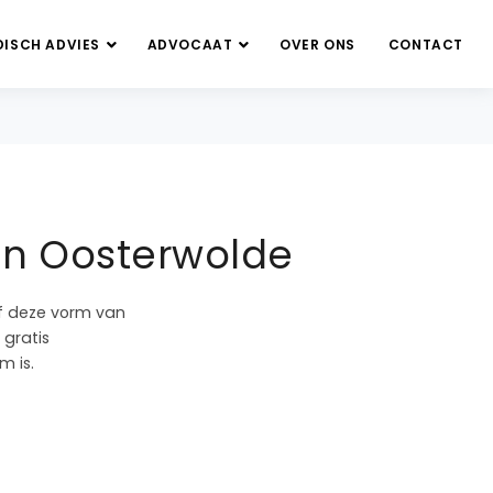
DISCH ADVIES
ADVOCAAT
OVER ONS
CONTACT
in Oosterwolde
of deze vorm van
 gratis
 is.