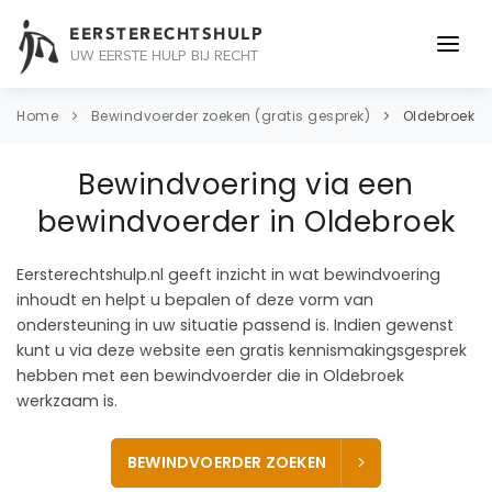
EERSTERECHTSHULP
UW EERSTE HULP BIJ RECHT
ONDERWERPEN
Home
Bewindvoerder zoeken (gratis gesprek)
Oldebroek
JURIDISCH ADVIES
Bewindvoering via een
ADVOCAAT
bewindvoerder in Oldebroek
OVER ONS
Eersterechtshulp.nl geeft inzicht in wat bewindvoering
inhoudt en helpt u bepalen of deze vorm van
CONTACT
ondersteuning in uw situatie passend is. Indien gewenst
kunt u via deze website een gratis kennismakingsgesprek
hebben met een bewindvoerder die in Oldebroek
werkzaam is.
BEWINDVOERDER ZOEKEN