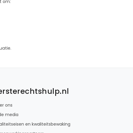
t om:
uatie.
ersterechtshulp.nl
er ons
 de media
liteitseisen en kwaliteitsbewaking