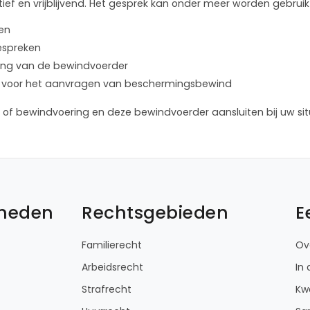
ief en vrijblijvend. Het gesprek kan onder meer worden gebruik
len
bespreken
lening van de bewindvoerder
ure voor het aanvragen van beschermingsbewind
of bewindvoering en deze bewindvoerder aansluiten bij uw sit
kheden
Rechtsgebieden
E
Familierecht
Ov
Arbeidsrecht
In
Strafrecht
Kwa