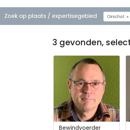
Zoek op plaats / expertisegebied
Oirschot
×
3 gevonden, selec
Bewindvoerder