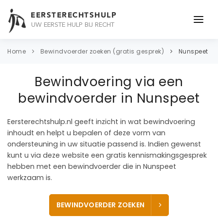
EERSTERECHTSHULP
UW EERSTE HULP BIJ RECHT
ONDERWERPEN
Home
Bewindvoerder zoeken (gratis gesprek)
Nunspeet
JURIDISCH ADVIES
Bewindvoering via een
ADVOCAAT
bewindvoerder in Nunspeet
OVER ONS
Eersterechtshulp.nl geeft inzicht in wat bewindvoering
inhoudt en helpt u bepalen of deze vorm van
CONTACT
ondersteuning in uw situatie passend is. Indien gewenst
kunt u via deze website een gratis kennismakingsgesprek
hebben met een bewindvoerder die in Nunspeet
werkzaam is.
BEWINDVOERDER ZOEKEN