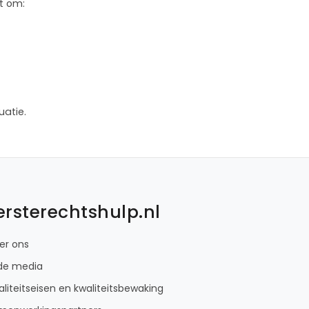
t om:
uatie.
ersterechtshulp.nl
er ons
 de media
liteitseisen en kwaliteitsbewaking