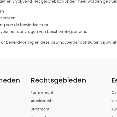
ief en vrijblijvend. Het gesprek kan onder meer worden gebruik
len
bespreken
lening van de bewindvoerder
ure voor het aanvragen van beschermingsbewind
of bewindvoering en deze bewindvoerder aansluiten bij uw sit
kheden
Rechtsgebieden
E
Familierecht
Ov
Arbeidsrecht
In
Strafrecht
Kwa