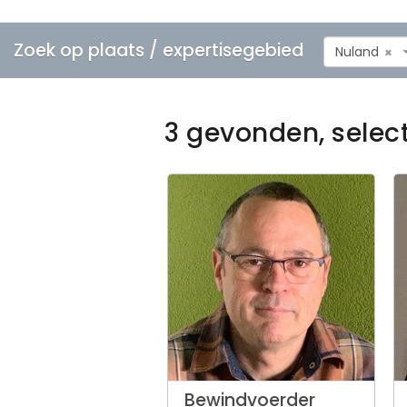
Zoek op plaats / expertisegebied
Nuland
×
3 gevonden, selec
Bewindvoerder