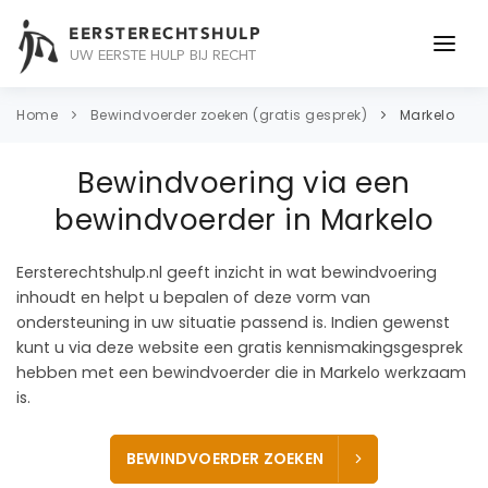
EERSTERECHTSHULP
UW EERSTE HULP BIJ RECHT
ONDERWERPEN
Home
Bewindvoerder zoeken (gratis gesprek)
Markelo
JURIDISCH ADVIES
Bewindvoering via een
ADVOCAAT
bewindvoerder in Markelo
OVER ONS
Eersterechtshulp.nl geeft inzicht in wat bewindvoering
inhoudt en helpt u bepalen of deze vorm van
CONTACT
ondersteuning in uw situatie passend is. Indien gewenst
kunt u via deze website een gratis kennismakingsgesprek
hebben met een bewindvoerder die in Markelo werkzaam
is.
BEWINDVOERDER ZOEKEN