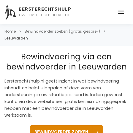
EERSTERECHTSHULP
UW EERSTE HULP BIJ RECHT
ONDERWERPEN
Home
Bewindvoerder zoeken (gratis gesprek)
Leeuwarden
JURIDISCH ADVIES
Bewindvoering via een
ADVOCAAT
bewindvoerder in Leeuwarden
OVER ONS
Eersterechtshulp.nl geeft inzicht in wat bewindvoering
CONTACT
inhoudt en helpt u bepalen of deze vorm van
ondersteuning in uw situatie passend is. Indien gewenst
kunt u via deze website een gratis kennismakingsgesprek
hebben met een bewindvoerder die in Leeuwarden
werkzaam is.
BEWINDVOERDER ZOEKEN