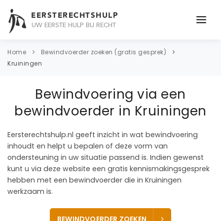
EERSTERECHTSHULP
UW EERSTE HULP BIJ RECHT
ONDERWERPEN
Home
Bewindvoerder zoeken (gratis gesprek)
Kruiningen
JURIDISCH ADVIES
Bewindvoering via een
ADVOCAAT
bewindvoerder in Kruiningen
OVER ONS
Eersterechtshulp.nl geeft inzicht in wat bewindvoering
CONTACT
inhoudt en helpt u bepalen of deze vorm van
ondersteuning in uw situatie passend is. Indien gewenst
kunt u via deze website een gratis kennismakingsgesprek
hebben met een bewindvoerder die in Kruiningen
werkzaam is.
BEWINDVOERDER ZOEKEN