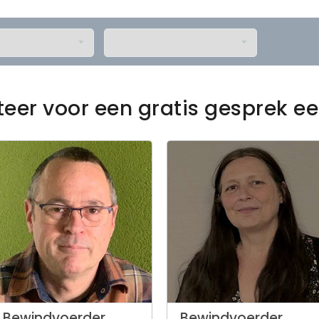
teer voor een gratis gesprek 
Bewindvoerder
Bewindvoerder