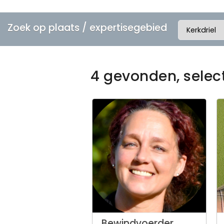
Zoek op plaats / expertisegebied
4 gevonden, selec
Bewindvoerder