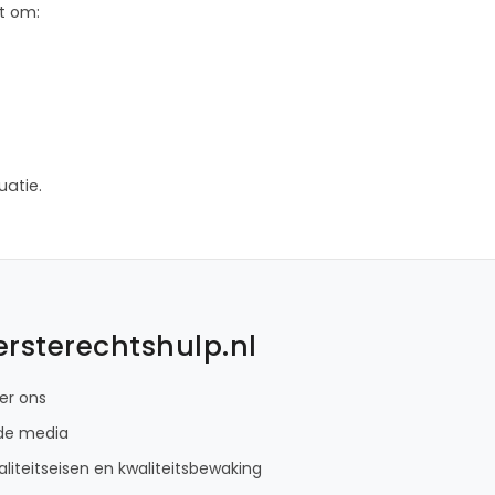
t om:
uatie.
ersterechtshulp.nl
er ons
 de media
liteitseisen en kwaliteitsbewaking