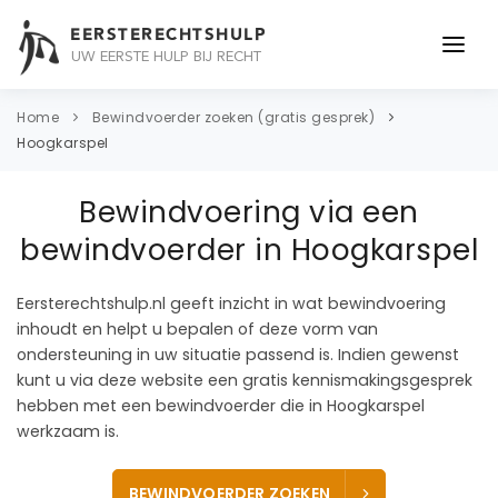
EERSTERECHTSHULP
UW EERSTE HULP BIJ RECHT
ONDERWERPEN
Home
Bewindvoerder zoeken (gratis gesprek)
Hoogkarspel
JURIDISCH ADVIES
Bewindvoering via een
ADVOCAAT
bewindvoerder in Hoogkarspel
OVER ONS
Eersterechtshulp.nl geeft inzicht in wat bewindvoering
CONTACT
inhoudt en helpt u bepalen of deze vorm van
ondersteuning in uw situatie passend is. Indien gewenst
kunt u via deze website een gratis kennismakingsgesprek
hebben met een bewindvoerder die in Hoogkarspel
werkzaam is.
BEWINDVOERDER ZOEKEN