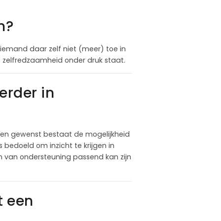
n?
iemand daar zelf niet (meer) toe in
ële zelfredzaamheid onder druk staat.
rder in
ien gewenst bestaat de mogelijkheid
 bedoeld om inzicht te krijgen in
m van ondersteuning passend kan zijn
t een