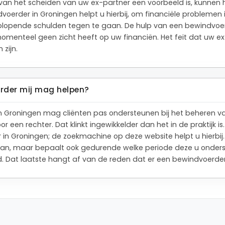
rvan het scheiden van uw ex-partner een voorbeeld is, kunnen 
voerder in Groningen helpt u hierbij, om financiële problemen
lopende schulden tegen te gaan. De hulp van een bewindvoerde
momenteel geen zicht heeft op uw financiën. Het feit dat uw e
 zijn.
erder mij mag helpen?
in Groningen mag cliënten pas ondersteunen bij het beheren v
or een rechter. Dat klinkt ingewikkelder dan het in de praktijk i
n Groningen; de zoekmachine op deze website helpt u hierbij. 
aan, maar bepaalt ook gedurende welke periode deze u onderst
jd. Dat laatste hangt af van de reden dat er een bewindvoerde