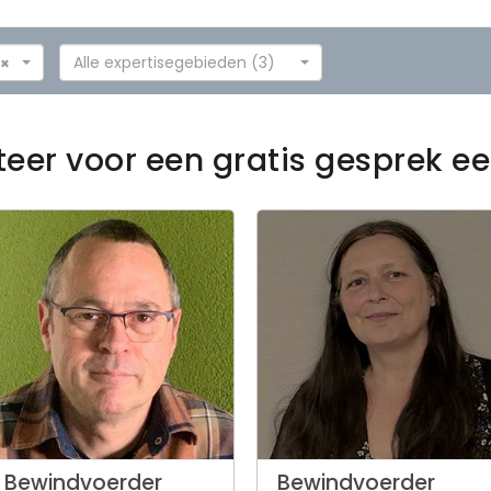
Alle expertisegebieden (3)
×
teer voor een gratis gesprek 
Bewindvoerder
Bewindvoerder