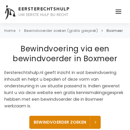
EERSTERECHTSHULP
UW EERSTE HULP BIJ RECHT
ONDERWERPEN
Home
Bewindvoerder zoeken (gratis gesprek)
Boxmeer
JURIDISCH ADVIES
Bewindvoering via een
ADVOCAAT
bewindvoerder in Boxmeer
OVER ONS
Eersterechtshulp.nl geeft inzicht in wat bewindvoering
inhoudt en helpt u bepalen of deze vorm van
CONTACT
ondersteuning in uw situatie passend is. Indien gewenst
kunt u via deze website een gratis kennismakingsgesprek
hebben met een bewindvoerder die in Boxmeer
werkzaam is.
BEWINDVOERDER ZOEKEN