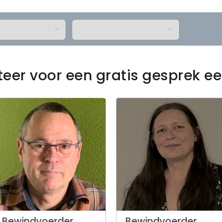
teer voor een gratis gesprek 
Bewindvoerder
Bewindvoerder