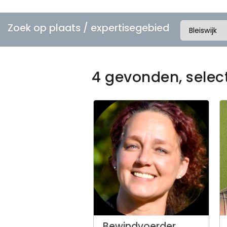
Zoek op plaats / expertisegebied
4 gevonden, selec
Bewindvoerder