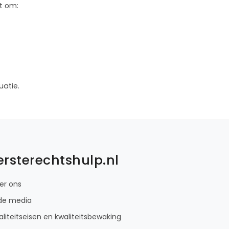
t om:
uatie.
ersterechtshulp.nl
er ons
 de media
liteitseisen en kwaliteitsbewaking