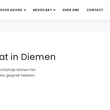
DISCH ADVIES
ADVOCAAT
OVER ONS
CONTACT
at in Diemen
echtshulp binnen het
ratis gesprek hebben