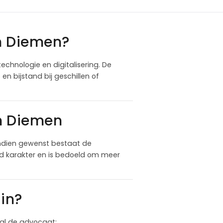
n Diemen?
echnologie en digitalisering. De
 bijstand bij geschillen of
in Diemen
ndien gewenst bestaat de
nd karakter en is bedoeld om meer
in?
 zal de advocaat: