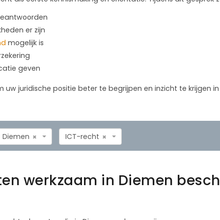
 beantwoorden
kheden er zijn
nd
mogelijk is
rzekering
icatie geven
m uw juridische positie beter te begrijpen en inzicht te krijgen 
Diemen
ICT-recht
×
×
aten werkzaam in Diemen besch