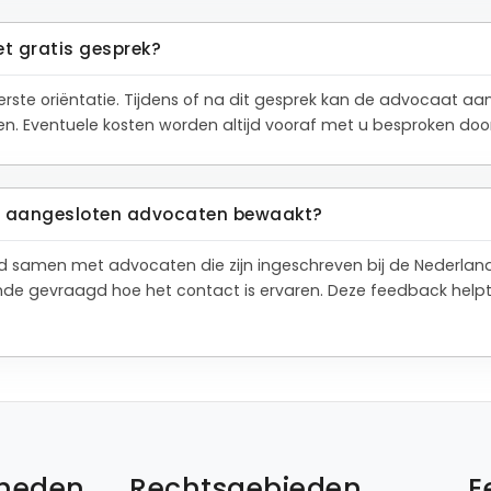
et gratis gesprek?
eerste oriëntatie. Tijdens of na dit gesprek kan de advocaat a
den. Eventuele kosten worden altijd vooraf met u besproken do
de aangesloten advocaten bewaakt?
tend samen met advocaten die zijn ingeschreven bij de Nederla
de gevraagd hoe het contact is ervaren. Deze feedback help
kheden
Rechtsgebieden
E