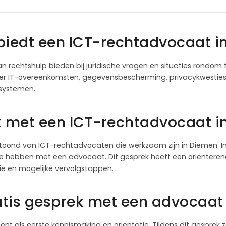
biedt een ICT-rechtadvocaat i
n rechtshulp bieden bij juridische vragen en situaties rondom t
er IT-overeenkomsten, gegevensbescherming, privacykwesties en
 systemen.
k met een ICT-rechtadvocaat 
toond van ICT-rechtadvocaten die werkzaam zijn in Diemen. I
te hebben met een advocaat. Dit gesprek heeft een oriëntere
itie en mogelijke vervolgstappen.
tis gesprek met een advocaat 
ient als eerste kennismaking en oriëntatie. Tijdens dit gesprek