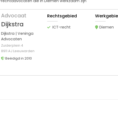
ct-rechtadvocaten die in Diemen werkzaam zijn
Advocaat
Rechtsgebied
Werkgebi
Dijkstra
ICT-recht
Diemen
Dijkstra | Veninga
Advocaten
Zuiderplein 4
8911 AJ Leeuwarden
Beëdigd in 2010